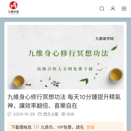
九維身心修行冥想功法 每天10分鍾提升精氣
神，讓效率翻倍、喜樂自在
2024-10-29
西方占蔔
608
10
下載價格爲
九鼎币，VIP免費，請先
登錄