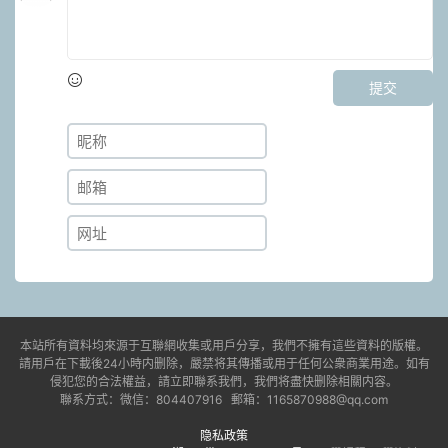
提交
本站所有資料均來源于互聯網收集或用戶分享，我們不擁有這些資料的版權。
請用戶在下載後24小時内删除，嚴禁将其傳播或用于任何公衆商業用途。如有
侵犯您的合法權益，請立即聯系我們，我們将盡快删除相關内容。
聯系方式：微信：804407916 郵箱：1165870988@qq.com
隐私政策