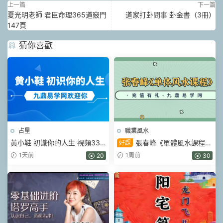
上一篇
下一篇
夏光明老師 君臣命理365道竅門
道家打卦問事 卦金書（3冊）
147頁
猜你喜歡
占星
職業風水
黃小鞋 初識你的人生 視頻33
張春峰《單體風水課程》
好課
集
86集視頻
1天前
1周前
20
30