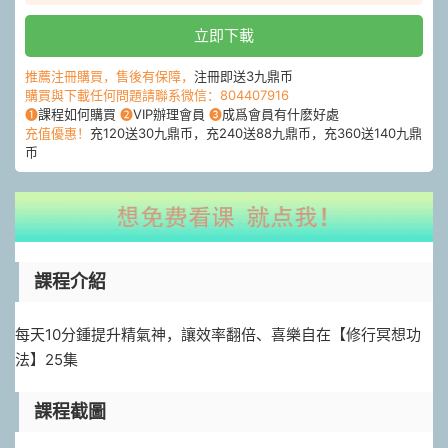
立即下載
推薦注冊購買，售後有保障，
注冊即送3九鼎币
購買與下載任何問題請聯系微信：804407916
❶
課程如何購買
❷
VIP辦理會員
❸
成爲會員有什麽好處
充值優惠！
充120送30九鼎币，充240送88九鼎币，充360送140九鼎
币
課程介紹
每天10分鍾提升精氣神，讓效率翻倍、喜樂自在【修行冥想功
法】25集
課程截圖