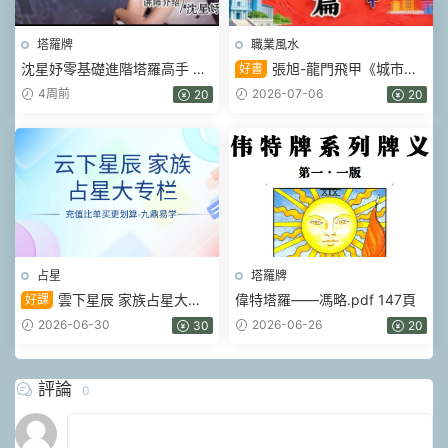
塔羅牌
職業風水
沈星妤零基礎進階塔羅高手 視
張旭-龍門飛甲《城市陽
好書
頻12集
宅篇》.pdf 224頁
4周前
2026-07-06
20
20
占星
塔羅牌
雲下星辰 家族占星大專
偉特塔羅——馮略.pdf 147頁
好課
欄視頻+課件pdf
2026-06-30
2026-06-26
30
20
評論
0