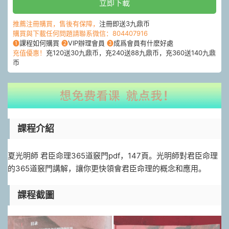
立即下載
推薦注冊購買，售後有保障，
注冊即送3九鼎币
購買與下載任何問題請聯系微信：804407916
❶
課程如何購買
❷
VIP辦理會員
❸
成爲會員有什麽好處
充值優惠！
充120送30九鼎币，充240送88九鼎币，充360送140九鼎
币
課程介紹
夏光明師 君臣命理365道竅門pdf，147頁。光明師對君臣命理
的365道竅門講解，讓你更快領會君臣命理的概念和應用。
課程截圖