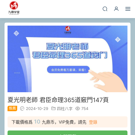
夏光明老師 君臣命理365道竅門147頁
推薦
2024-10-29
四柱八字
754
10
下載價格爲
九鼎币，VIP免費，請先
登錄