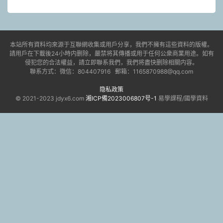
本站所有資料均來源于互聯網收集或用戶分享，我們不擁有這些資料的版權。
請用戶在下載後24小時内删除，嚴禁将其傳播或用于任何公衆商業用途。如有
侵犯您的合法權益，請立即聯系我們，我們将盡快删除相關内容。
聯系方式：微信：804407916 郵箱：1165870988@qq.com
隐私政策
© 2021-2023 jdyx6.com
湘ICP備2023006807号-1
易學課程/國學資料