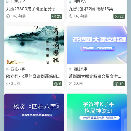
四柱八字
四柱八字
九龍23800弟子班絕招分享會
九智 招财72局 視頻15集
視頻6集
10小時前
11小時前
25
22
四柱八字
四柱八字
陳立強-《夏仲奇遺例邏輯細解
蒼燃四大賦文解讀合集文字版
【第 1~7 篇】、》174頁–彩色
pdf
2天前
2天前
5
10
PDF電子書