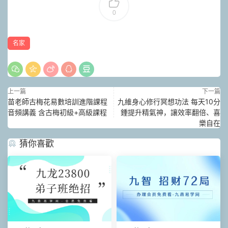
0
名家
上一篇
下一篇
苗老師古梅花易數培訓進階課程
九維身心修行冥想功法 每天10分
音頻講義 含古梅初級+高級課程
鍾提升精氣神，讓效率翻倍、喜
樂自在
猜你喜歡