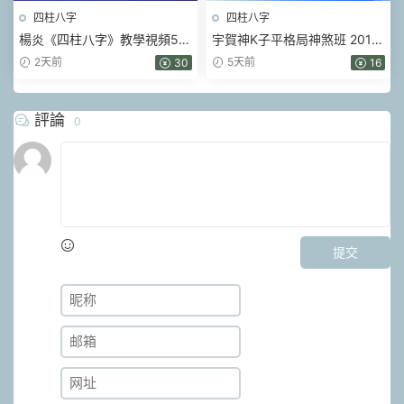
四柱八字
四柱八字
楊炎《四柱八字》教學視頻56
宇賀神K子平格局神煞班 2017
集
年 .pdf 452頁
2天前
5天前
30
16
評論
0
提交