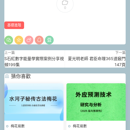
0
基礎進階
上一篇
下一篇
S石紅數字能量學實際案例分享視
夏光明老師 君臣命理365道竅門
頻199集
147頁
猜你喜歡
梅花易數
梅花易數