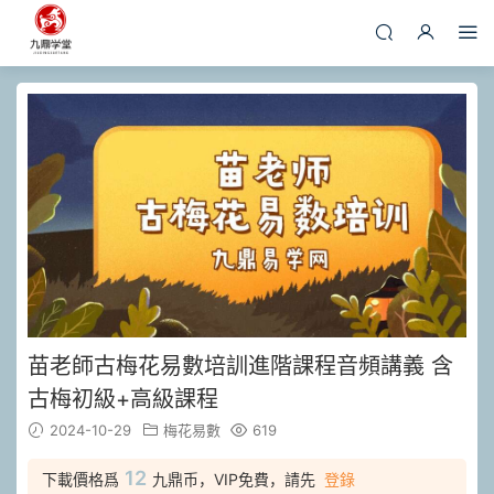
苗老師古梅花易數培訓進階課程音頻講義 含
古梅初級+高級課程
2024-10-29
梅花易數
619
12
下載價格爲
九鼎币，VIP免費，請先
登錄