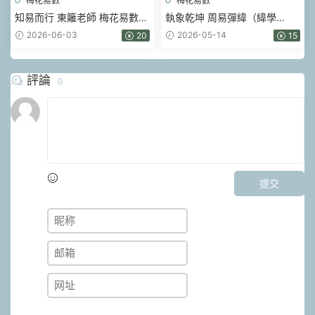
梅花易數
梅花易數
知易而行 東籬老師 梅花易數
執象乾坤 周易彈緯（緯學
1、2、3期共30集視頻+課件
卷）.pdf 326頁
2026-06-03
2026-05-14
20
15
評論
0
提交