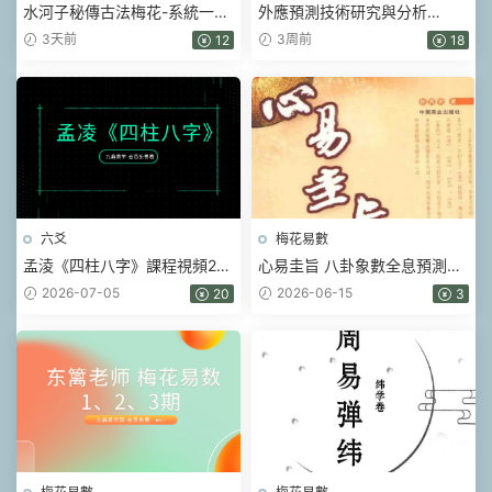
水河子秘傳古法梅花-系統一體
外應預測技術研究與分析
班.pdf 317頁
(2025 版内部資料)【原
3天前
3周前
12
18
版】.pdf 156頁
六爻
梅花易數
孟淩《四柱八字》課程視頻22
心易圭旨 八卦象數全息預測
集
學.pdf 261頁
2026-07-05
2026-06-15
20
3