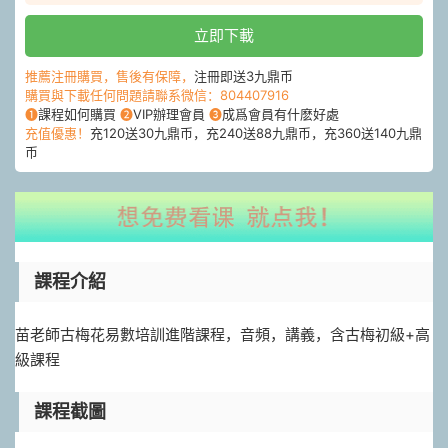
立即下載
推薦注冊購買，售後有保障，
注冊即送3九鼎币
購買與下載任何問題請聯系微信：804407916
❶
課程如何購買
❷
VIP辦理會員
❸
成爲會員有什麽好處
充值優惠！
充120送30九鼎币，充240送88九鼎币，充360送140九鼎
币
課程介紹
苗老師古梅花易數培訓進階課程，音頻，講義，含古梅初級+高
級課程
課程截圖