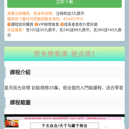
立即下載
推薦注冊購買，售後有保障，
注冊即送3九鼎币
購買與下載任何問題請聯系微信：804407916
❶
課程如何購買
❷
VIP辦理會員
❸
成爲會員有什麽好處
充值優惠！
充120送30九鼎币，充240送88九鼎币，充360送140九鼎
币
課程介紹
星月辰光命理 初級視頻35集，很全面的入門級課程，适合學習
課程截圖