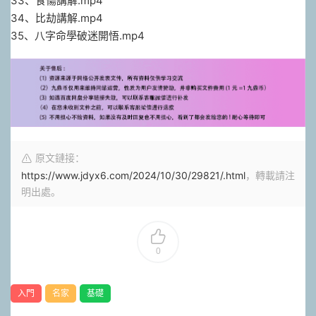
33、食傷講解.mp4
34、比‮講劫‬解.mp4
35、八字‮學命‬破迷開悟.mp4
原文鏈接：
https://www.jdyx6.com/2024/10/30/29821/.html
，轉載請注
明出處。
0
入門
名家
基礎