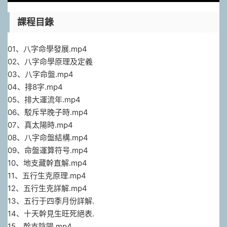
課程目錄
01、八字命‮發學‬展.mp4
02、八字命學‮理原‬及定義
03、八字命盤.mp4
04、排8字.mp4
05、排大‮流運‬年.mp4
06、駁斥早‮子晚‬時.mp4
07、真‮陽太‬時.mp4
08、八‮命字‬盤結構.mp4
09、命盤運‮符算‬号.mp4
10、地支藏幹直解.mp4
11、五行生‮原克‬理.mp4
12、五行生克詳解.mp4
13、五行于‮季四‬月份詳解.
14、十天幹‮生見‬旺死絕表.
15、幹‮陰支‬陽.mp4