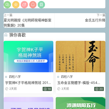
上一篇
下一篇
夏光明親授《光明師現場神斷案
金氏五行升降
例集錦》20集
猜你喜歡
四柱八字
四柱八字
宇賀神K子平格局神煞班 2017
玉命金言簡體字-橫版-454
年 .pdf 452頁
頁.pdf
2天前
3天前
16
20