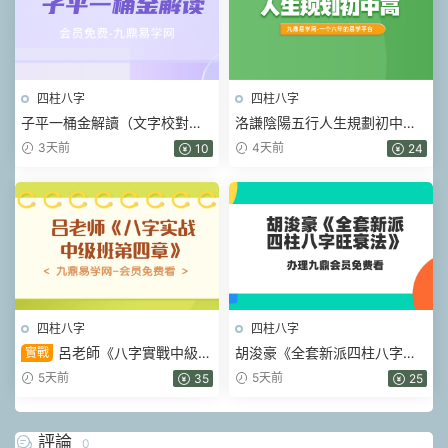
四柱八字
四柱八字
子平一桶金解讀（文字校對整
洛謙陰陽五行人生規劃初中高
理）.pdf 214頁
階視頻3套
3天前
4天前
10
24
四柱八字
四柱八字
呂老師《八字實戰中級班
胡浚豪《全套新派四柱八字旺
實戰
第四章》355集視頻
衰法》19集視頻
5天前
5天前
35
25
評論
0