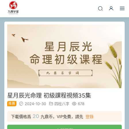
星月辰光命理 初級課程視頻35集
推薦
2024-10-30
四柱八字
678
20
下載價格爲
九鼎币，VIP免費，請先
登錄