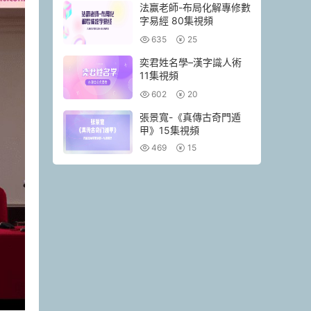
法赢老師-布局化解專修數
字易經 80集視頻
635
25
奕君姓名學–漢字識人術
11集視頻
602
20
張景寬-《真傳古奇門遁
甲》15集視頻
469
15