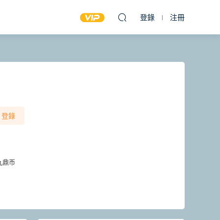
登錄
注冊
登錄
九鼎币