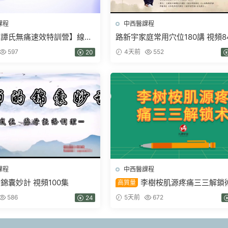
課程
中西醫課程
【譚氏無痛速效特訓營】線下
路新宇家庭常用穴位180講 視頻8
視頻）52集
+網頁版文檔
597
4天前
552
20
課程
中西醫課程
錦囊妙計 視頻100集
李樹桉肌源疼痛三三解鎖
高質量
視頻46集
586
5天前
672
24