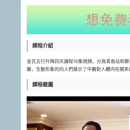
課程介紹
金氏五行升降四天課程16集視頻，分爲青島站和
醫，生動形象的向人們展示了中醫對人體内在關系
課程截圖