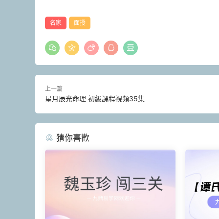
名家
面授
上一篇
星月辰光命理 初級課程視頻35集
猜你喜歡