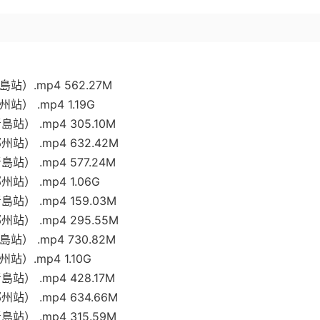
）.mp4 562.27M
 .mp4 1.19G
） .mp4 305.10M
） .mp4 632.42M
） .mp4 577.24M
） .mp4 1.06G
） .mp4 159.03M
） .mp4 295.55M
） .mp4 730.82M
）.mp4 1.10G
） .mp4 428.17M
） .mp4 634.66M
） .mp4 315.59M