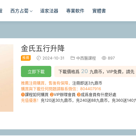
程
西方占蔔
道家法器
專業軟件
實體書
金氏五行升降
推薦
2024-10-31
中西醫課程
897
20
立即下載
下載價格爲
九鼎币，VIP免費，請先
推薦注冊購買，售後有保障，
注冊即送3九鼎币
購買與下載任何問題請聯系微信：804407916
❶
課程如何購買
❷
VIP辦理會員
❸
成爲會員有什麽好處
充值優惠！
充120送30九鼎币，充240送88九鼎币，充360送140