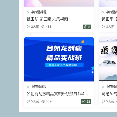
中西醫課程
中西醫
魏玉珍 闖三關 六集視頻
譚正平
班（現場
2天前
481
3天前
8
中西醫課程
中西醫
呂朝龍刮痧精品實戰班視頻課144集
劉老師的
（天津班現場實錄）
5天前
539
5天前
22