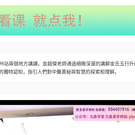
鄭州站兩個地方講課。金超傑老師通過細緻深邃的講解金氏五行升
的獨特認知，指引人們對中醫奧秘與智慧的探索和理解。