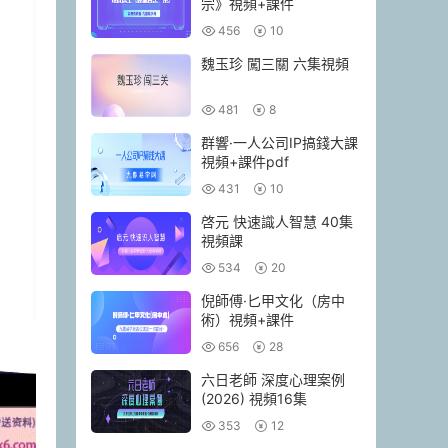
宗》視頻+課件
456
10
魏玉珍 闖三關 六集視頻
481
8
群響·一人公司IP搞錢大課
視頻+課件pdf
431
10
啓元 快速識人智慧 40集
視頻課
534
20
倪師傅·匕甲文化（房中
術）視頻+課件
656
28
六日老師 深度心理案例
(2026) 視頻16集
353
12