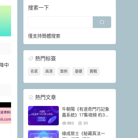
搜索一下
僅支持簡體搜索
熱門标簽
降中
名家
高清
案例
基礎
實戰
熱門文章
牛朝陽《有道奇門巧記象
義系統》17集視頻 約3小
時
883
30
緣成居士《秘藏真法一