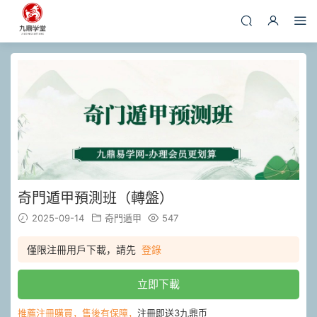
奇門遁甲預測班（轉盤）
2025-09-14
奇門遁甲
547
僅限注冊用戶下載，請先
登錄
立即下載
推薦注冊購買，售後有保障，
注冊即送3九鼎币