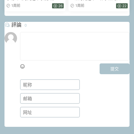
集視頻
局理論學習班 視頻8集
1周前
1周前
26
22
評論
0
提交