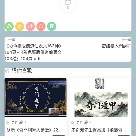
0
上一篇
下一篇
《彩色橫版佛道仙表文163種》
雷諾曼入門課程
164頁+《彩色豎版佛道仙表文
103種》104頁.pdf
猜你喜歡
奇門遁甲
奇門遁甲
胡潇《奇門測算大講堂》22集
宋奇鴻先生提高班《飛盤奇
視頻
門》奇門二期【原版】.pdf 90