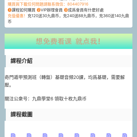
購買與下載任何問題請聯系微信：804407916
❶
課程如何購買
❷
VIP辦理會員
❸
成爲會員有什麽好處
充值優惠！
充120送30九鼎币，充240送88九鼎币，充360送140九鼎
币
課程介紹
奇門遁甲預測班（轉盤）基礎音頻20課，均爲基礎，需要解
壓。
關注公衆号：九鼎學堂6 領取十枚九鼎币
課程截圖