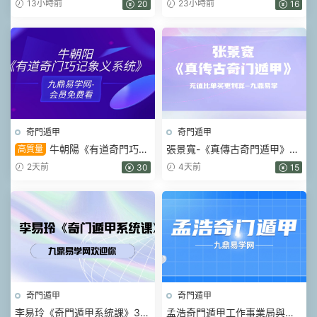
13小時前
23小時前
20
16
頁
奇門遁甲
奇門遁甲
牛朝陽《有道奇門巧記
張景寬-《真傳古奇門遁甲》15
高質量
象義系統》17集視頻 約3小時
集視頻
2天前
4天前
30
15
奇門遁甲
奇門遁甲
李易玲《奇門遁甲系統課》39
孟浩奇門遁甲工作事業局與财