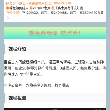
購買與下載任何問題請聯系微信：804407916
❶
課程如何購買
❷
VIP辦理會員
❸
成爲會員有什麽好處
充值優惠！
充120送30九鼎币，充240送88九鼎币，充360送140九鼎
币
課程介紹
雷諾曼入門課程視頻25集，涵蓋單牌釋義、三張及九宮格牌陣
應用，包含20餘種常見符号解讀。0基礎入門，每集幾分鍾，帶
你快速入門雷諾曼占蔔。
關注公衆号：九鼎學堂6 領取十枚九鼎币
課程截圖