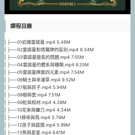
課程目錄
| ├──01初識雷諾曼.mp4 5.46M
| ├──02雷諾曼和塔羅牌的區别.mp4 9.34M
| ├──03雷諾曼擅長的問題.mp4 7.55M
| ├──04雷諾曼的體系與種類.mp4 6.25M
| ├──05雷諾曼牌面四元素.mp4 7.54M
| ├──06騎士與幸運草.mp4 9.52M
| ├──07船與房子.mp4 5.94M
| ├──08樹與雲.mp4 7.51M
| ├──09蛇與棺材.mp4 4.38M
| ├──10花束與鐮刀.mp4 4.34M
| ├──11掃帚與鳥.mp4 3.76M
| ├──12孩子與狐狸.mp4 5.99M
| ├──13熊與星星.mp4 6.61M