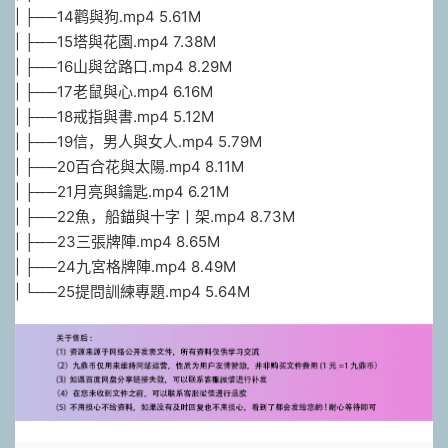
| ├──14鹳與狗.mp4 5.61M
| ├──15塔與花園.mp4 7.38M
| ├──16山與岔路口.mp4 8.29M
| ├──17老鼠與心.mp4 6.16M
| ├──18戒指與書.mp4 5.12M
| ├──19信，男人與女人.mp4 5.79M
| ├──20百合花與太陽.mp4 8.11M
| ├──21月亮與鑰匙.mp4 6.21M
| ├──22魚，船錨與十字丨架.mp4 8.73M
| ├──23三張牌陣.mp4 8.65M
| ├──24九宮格牌陣.mp4 8.49M
| └──25提問訓練專題.mp4 5.64M