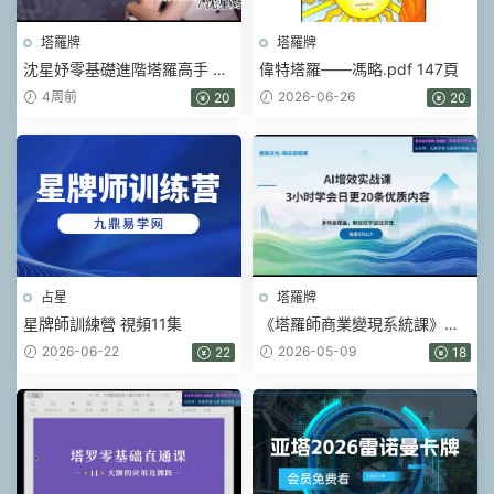
塔羅牌
塔羅牌
沈星妤零基礎進階塔羅高手 視
偉特塔羅——馮略.pdf 147頁
頻12集
4周前
2026-06-26
20
20
占星
塔羅牌
星牌師訓練營 視頻11集
《塔羅師商業變現系統課》｜
從靈性解讀到月入3萬的6階通
2026-06-22
2026-05-09
22
18
關指南21集視頻課