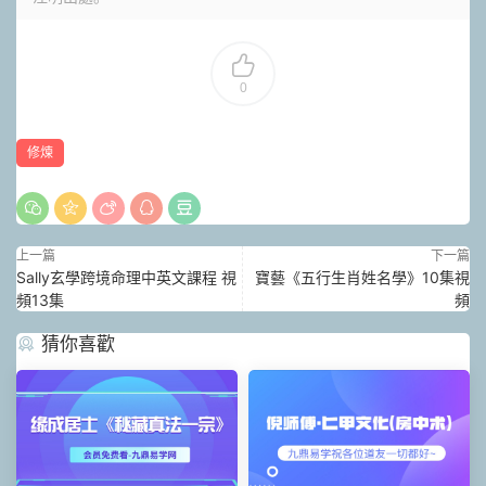
0
修煉
上一篇
下一篇
Sally玄學跨境命理中英文課程 視
寶藝《五行生肖姓名學》10集視
頻13集
頻
猜你喜歡