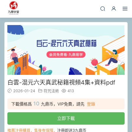
白雲-混元六天真武秘籍視頻4集+資料pdf
2026-01-24
符咒法術
413
10
下載價格爲
九鼎币，VIP免費，請先
登錄
立即下載
推薦注冊購買，售後有保障，
注冊即送3九鼎币