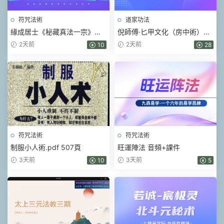
符咒法術
道家功法
緣成居士《秘藏真法一宗》視
倪師傅·匕甲文化（房中術）視
頻+課件
頻+課件
2天前
2天前
10
28
符咒法術
符咒法術
制服小人術.pdf 507頁
旺運陣法 音頻+課件
3天前
3天前
10
5