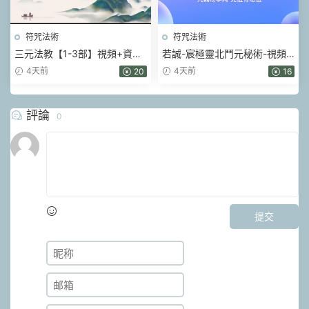
符咒法術
符咒法術
三元法教【1-3部】視頻+資料
若誠-宸極靈北鬥元秘術-視頻-
pdf
文檔pdf
4天前
4天前
20
16
評論
0
提交