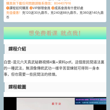
購買與下載任何問題請聯系微信：804407916
❶
課程如何購買
❷
VIP辦理會員
❸
成爲會員有什麽好處
充值優惠！
充120送30九鼎币，充240送88九鼎币，充360送140九鼎
币
課程介紹
白雲-混元六天真武秘籍視頻4集+資料pdf。這個是民間道法裏
的一種武法，無須像傳統武功一樣辛苦習練就可得到一身本
事，但也需要一些民間法的修煉。
課程截圖