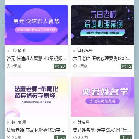
手相面相
其他易學
啓元 快速識人智慧 40集視頻
六日老師 深度心理案例(2026)
課
視頻16集
2天前
2天前
20
12
數字能量
姓名學
法赢老師-布局化解專修數字易
奕君姓名學–漢字識人術11集視
經 80集視頻
頻
2天前
3天前
25
20