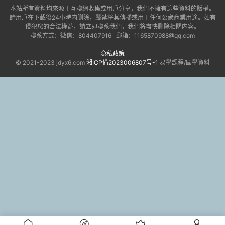
本站所有資料均來源于互聯網收集或用戶分享，我們不擁有這些資料的版權。
請用戶在下載後24小時内删除，嚴禁将其傳播或用于任何公衆商業用途。如有
侵犯您的合法權益，請立即聯系我們，我們将盡快删除相關内容。
聯系方式：微信：804407916 郵箱：1165870988@qq.com
隐私政策
© 2021-2023 jdyx6.com
湘ICP備2023006807号-1
易學課程/國學資料