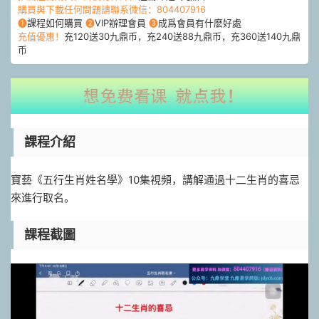
購買與下載任何問題請聯系微信：804407916
❶
課程如何購買
❷
VIP辦理會員
❸
成爲會員有什麽好處
充值優惠！
充120送30九鼎币，充240送88九鼎币，充360送140九鼎
币
課程介紹
寶藝《五行生肖姓名學》10集視頻，講解通過十二生肖的喜忌
來進行取名。
課程截圖