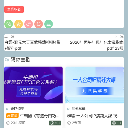
生肖取名
上一篇
下一篇
白雲-混元六天真武秘籍視頻4集
2026年丙午年馬年化太歲指南
+資料pdf
pdf 23頁
猜你喜歡
奇門遁甲
其他易學
牛朝陽《有道奇門巧記
群響·一人公司IP搞錢大課 視頻
高質量
象義系統》17集視頻 約3小時
+課件pdf
23小時前
2天前
30
10