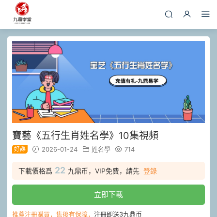
寶藝《五行生肖姓名學》10集視頻
好課
2026-01-24
姓名學
714
22
下載價格爲
九鼎币，VIP免費，請先
登錄
立即下載
推薦注冊購買，售後有保障，
注冊即送3九鼎币