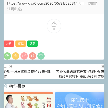
https://www.jdyx6.com/2026/05/31/52531/.html
，轉載請
注明出處。
0
分析
實戰
運籌
上一篇
下一篇
道祖一消三愈針法視頻38集+課
方外客高級班課程文字校對版 古
件
祿命音頻校對 高級班命例 文檔
猜你喜歡