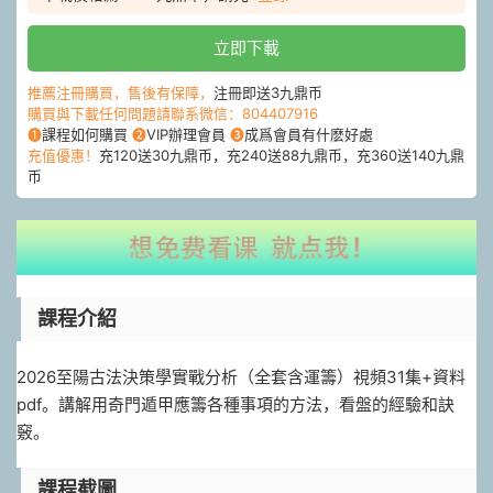
立即下載
推薦注冊購買，售後有保障，
注冊即送3九鼎币
購買與下載任何問題請聯系微信：804407916
❶
課程如何購買
❷
VIP辦理會員
❸
成爲會員有什麽好處
充值優惠！
充120送30九鼎币，充240送88九鼎币，充360送140九鼎
币
課程介紹
2026至陽古法決策學實戰分析（全套含運籌）視頻31集+資料
pdf。講解用奇門遁甲應籌各種事項的方法，看盤的經驗和訣
竅。
課程截圖