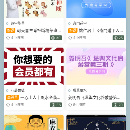
數字能量
奇門遁甲
司天喜生肖神斷精華班
懷仁居士《奇門遁甲入門
好課
好課
17集視頻
到精通》教學視頻32集
4小時前
4小時前
30
25
八卦象數
職業風水
一心山人｜風水全階
姜明吾《堪輿文化啓蒙營第三
高質量
113集系統課，從入門到實戰一
期》17集視頻
4小時前
5小時前
36
20
套學完