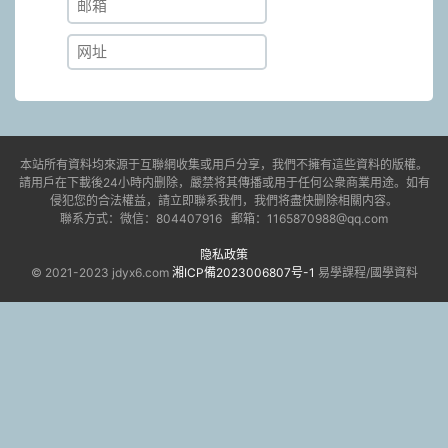
本站所有資料均來源于互聯網收集或用戶分享，我們不擁有這些資料的版權。
請用戶在下載後24小時内删除，嚴禁将其傳播或用于任何公衆商業用途。如有
侵犯您的合法權益，請立即聯系我們，我們将盡快删除相關内容。
聯系方式：微信：804407916 郵箱：1165870988@qq.com
隐私政策
© 2021-2023 jdyx6.com
湘ICP備2023006807号-1
易學課程/國學資料