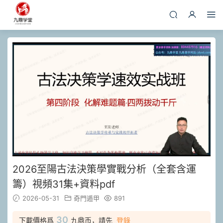
2026至陽古法決策學實戰分析（全套含運
籌）視頻31集+資料pdf
2026-05-31
奇門遁甲
891
30
下載價格爲
九鼎币，請先
登錄