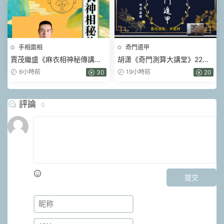
手相面相
奇門遁甲
賈茂繼‬盛《麻衣相神‬秘傳講筆
胡潇《奇門測算大講堂》22集
義‬記+麻衣神相藝四‬通玄高面階‬
視頻
6小時前
19小時前
30
20
相篇》2本pdf
評論
0
提交