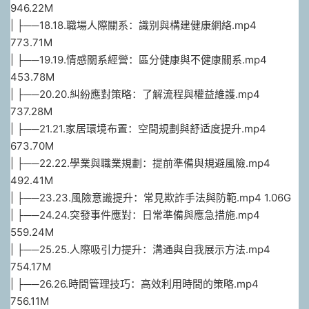
946.22M
| ├──18.18.職場人際關系：識别與構建健康網絡.mp4
773.71M
| ├──19.19.情感關系經營：區分健康與不健康關系.mp4
453.78M
| ├──20.20.糾紛應對策略：了解流程與權益維護.mp4
737.28M
| ├──21.21.家居環境布置：空間規劃與舒适度提升.mp4
673.70M
| ├──22.22.學業與職業規劃：提前準備與規避風險.mp4
492.41M
| ├──23.23.風險意識提升：常見欺詐手法與防範.mp4 1.06G
| ├──24.24.突發事件應對：日常準備與應急措施.mp4
559.24M
| ├──25.25.人際吸引力提升：溝通與自我展示方法.mp4
754.17M
| ├──26.26.時間管理技巧：高效利用時間的策略.mp4
756.11M