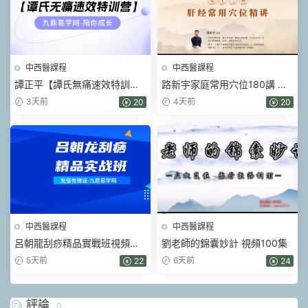
中西醫課程
中西醫課程
譚正平【譚氏無痛速效特訓
路新宇家庭常用穴位180講 視
營】線下班（現場視頻）52集
頻84集+網頁版文檔
3天前
4天前
20
20
中西醫課程
中西醫課程
呂朝龍刮痧精品實戰班視頻課
劉老師的錦囊妙計 視頻100集
144集（天津班現場實錄）
5天前
6天前
22
24
評論
0