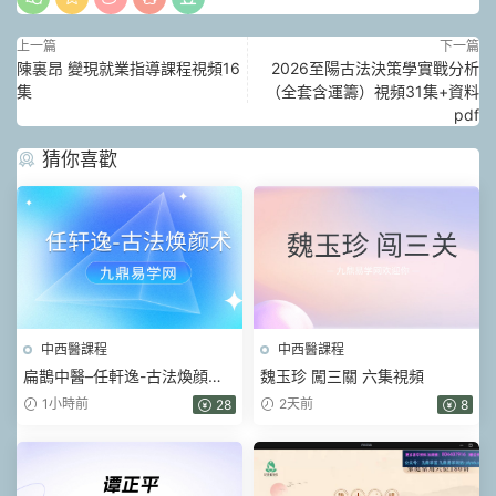
上一篇
下一篇
陳裏昂 變現就業指導課程視頻16
2026至陽古法決策學實戰分析
集
（全套含運籌）視頻31集+資料
pdf
猜你喜歡
中西醫課程
中西醫課程
扁鵲中醫–任軒逸-古法煥顔術
魏玉珍 闖三關 六集視頻
(線上課) 視頻33集
1小時前
2天前
28
8