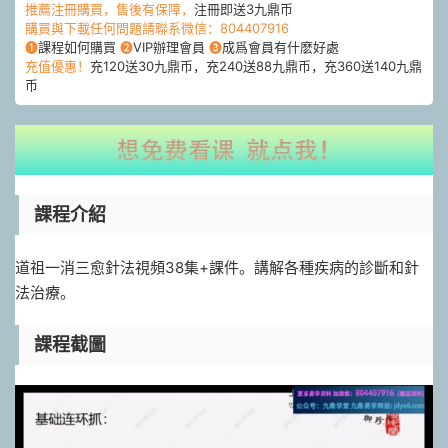
推薦注冊購買，售後有保障，
注冊即送3九鼎币
購買與下載任何問題請聯系微信：804407916
❶
課程如何購買
❷
VIP辦理會員
❸
成爲會員有什麽好處
充值優惠！
充120送30九鼎币，充240送88九鼎币，充360送140九鼎
币
課程介紹
道祖一消三愈針法視頻38集+課件。講解各種疾病的診斷和針
法治療。
課程截圖