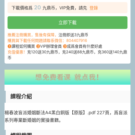
20
下載價格爲
九鼎币，VIP免費，請先
登錄
立即下載
推薦注冊購買，售後有保障，
注冊即送3九鼎币
購買與下載任何問題請聯系微信：804407916
❶
課程如何購買
❷
VIP辦理會員
❸
成爲會員有什麽好處
充值優惠！
充120送30九鼎币，充240送88九鼎币，充360送140九鼎
币
課程介紹
楊春波盲派婚姻斷法A4黑白銅版【原版】.pdf 227頁，爲盲派
系列專業斷婚姻的實操書籍。