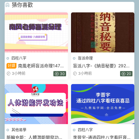
猜你喜歡
四柱八字
盲派命理
南風老師盲派命理147集
盲派八字-《納音秘要》292頁–
好課
視頻
A5銅版封皮.pdf
3小時前
3小時前
30
20
其他易學
四柱八字
脈輪充能：人體潛能開發功法
李晉宇-通過四柱八字看旺衰喜