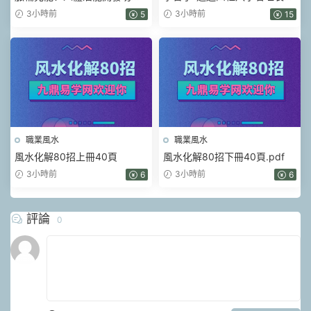
開啓三眼松果體密訓課 視頻2
忌的獨門絕技 一集視頻
3小時前
3小時前
5
15
集+充能冥想音頻
職業風水
職業風水
風水化解80招上冊40頁
風水化解80招下冊40頁.pdf
3小時前
3小時前
6
6
評論
0