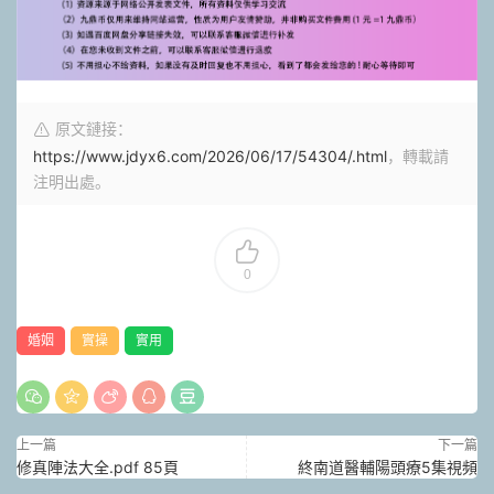
原文鏈接：
https://www.jdyx6.com/2026/06/17/54304/.html
，轉載請
注明出處。
0
婚姻
實操
實用
上一篇
下一篇
修真陣法大全.pdf 85頁
終南道醫輔陽頭療5集視頻