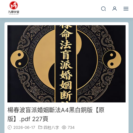
楊春波盲派婚姻斷法A4黑白銅版【原
版】.pdf 227頁
2026-06-17
四柱八字
734