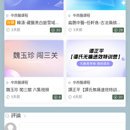
中西醫課程
中西醫課程
韓濤-藏醫黑白脈雪域雙
扁鵲中醫–任軒逸-古法煥顔術
好課
通術 視頻45集
(線上課) 視頻33集
3天前
3天前
30
28
中西醫課程
中西醫課程
魏玉珍 闖三關 六集視頻
譚正平【譚氏無痛速效特訓
營】線下班（現場視頻）52集
5天前
6天前
8
20
評論
0