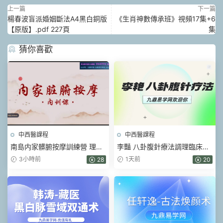
上一篇
下一篇
楊春波盲派婚姻斷法A4黑白銅版
《生肖神數傳承班》視頻17集+6
【原版】.pdf 227頁
集
猜你喜歡
中西醫課程
中西醫課程
南島内家髒腑按摩訓練營 理筋
李豔 八卦腹針療法調理臨床常
術+理論+實操課 視頻89集
見的30項疾病線上網課 視頻3
3小時前
1天前
28
20
集