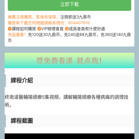
立即下載
推薦注冊購買，售後有保障，
注冊即送3九鼎币
購買與下載任何問題請聯系微信：804407916
❶
課程如何購買
❷
VIP辦理會員
❸
成爲會員有什麽好處
充值優惠！
充120送30九鼎币，充240送88九鼎币，充360送140九鼎
币
課程介紹
終南道醫輔陽頭療5集視頻，講解輔陽頭療各種病痛的調理技
術。
課程截圖