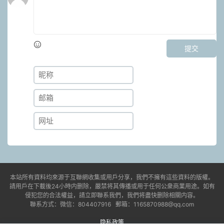
提交
本站所有資料均來源于互聯網收集或用戶分享，我們不擁有這些資料的版權。
請用戶在下載後24小時内删除，嚴禁将其傳播或用于任何公衆商業用途。如有
侵犯您的合法權益，請立即聯系我們，我們将盡快删除相關内容。
聯系方式：微信：804407916 郵箱：1165870988@qq.com
隐私政策