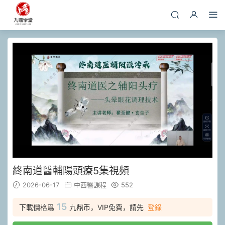
終南道醫輔陽頭療5集視頻
2026-06-17
中西醫課程
552
15
下載價格爲
九鼎币，VIP免費，請先
登錄